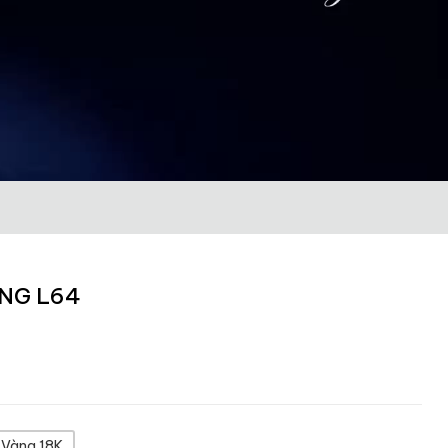
ƠNG L64
Vàng 18K