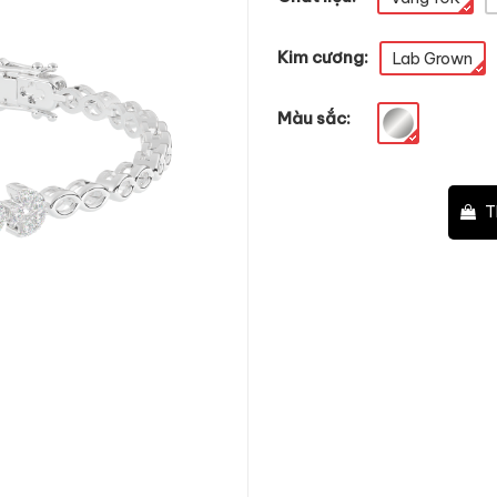
Kim cương:
Lab Grown
Màu sắc:
–
+
T