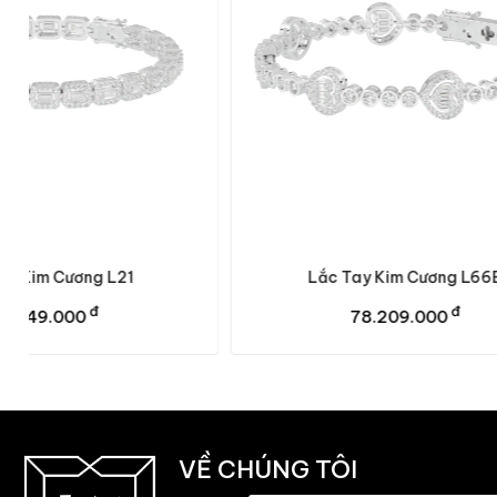
Lắc Tay Kim Cương L66B
Lắc Tay 
đ
78.209.000
VỀ CHÚNG TÔI