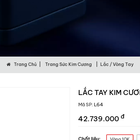
Trang Chủ
|
Trang Sức Kim Cương
|
Lắc / Vòng Tay
LẮC TAY KIM CƯ
Mã SP:
L64
đ
42.739.000
Chất liệu:
Vàng 10K