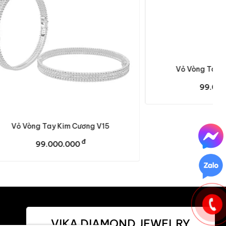
Vỏ Vòng Tay Kim Cương V18
đ
99.000.000
ng V15
VIKA DIAMOND JEWELRY