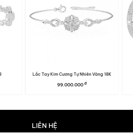
Kim Cương Tự Nhiên Vàng 18K
Vỏ Vòng Tay Kim Cươ
đ
đ
99.000.000
99.000.000
LIÊN HỆ