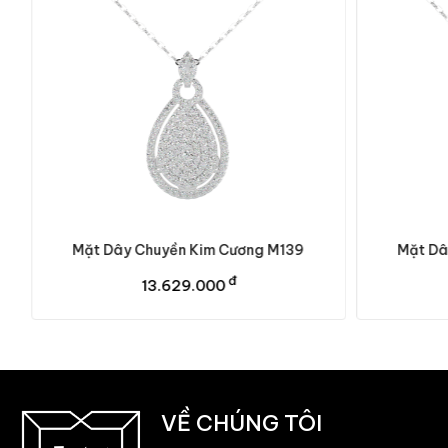
Mặt Dây Chuyền Kim Cương M139
Mặt Dâ
đ
13.629.000
VỀ CHÚNG TÔI