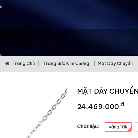
Trang Chủ
|
Trang Sức Kim Cương
|
Mặt Dây Chuyền
MẶT DÂY CHUYỀN
đ
24.469.000
Chất liệu:
Vàng 10K