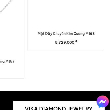
ng M167
Mặt Dây Chuyền Kim Cương M168
đ
8.729.000
VIKA DIAMOND JEWELRY