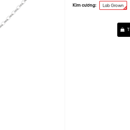
Kim cương:
Lab Grown
–
+
T