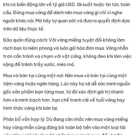
khi có biến động lớn về tỷ giá USD, lãi suất hoặc tin tức toàn
cầu. Đừng mua vàng để dành nên mua vàng gì chỉ vì nghe
người khác nói. Mà hãy tự quan sát và đưa ra quyết định dựa
trên dữ liệu thực tế.
Bảo quản đúng cách: Với vàng miếng tuyệt đối không làm
rách bao bì niêm phong và luôn giữ hóa đơn mua. Vàng nhẫn
trơn cần tránh va chạm với vật cứng, không đeo khi làm việc
nặng để tránh trầy xước, méo mó.
Mua và bán tại cùng một nơi: Nên mua và bán tại cùng một
tiệm vàng hoặc ngân hàng. Lúc này họ sẽ dễ xác minh nguồn
gốc sản phẩm bạn từng mua, từ đó xác định giá trị nhanh
hơn và minh bạch hơn, hạn chế tranh cãi về tuổi vàng hay
hình thức vàng khi bán lại.
Phân bổ vốn hợp lý: Dù đang cân nhắc nên mua vàng miếng
hay vàng nhẫn cũng đừng bỏ toàn bộ tiền vào một loại tài