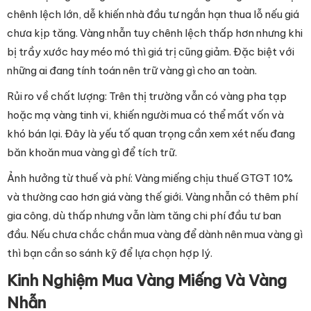
chênh lệch lớn, dễ khiến nhà đầu tư ngắn hạn thua lỗ nếu giá
chưa kịp tăng. Vàng nhẫn tuy chênh lệch thấp hơn nhưng khi
bị trầy xước hay méo mó thì giá trị cũng giảm. Đặc biệt với
những ai đang tính toán nên trữ vàng gì cho an toàn.
Rủi ro về chất lượng: Trên thị trường vẫn có vàng pha tạp
hoặc mạ vàng tinh vi, khiến người mua có thể mất vốn và
khó bán lại. Đây là yếu tố quan trọng cần xem xét nếu đang
băn khoăn mua vàng gì để tích trữ.
Ảnh hưởng từ thuế và phí: Vàng miếng chịu thuế GTGT 10%
và thường cao hơn giá vàng thế giới. Vàng nhẫn có thêm phí
gia công, dù thấp nhưng vẫn làm tăng chi phí đầu tư ban
đầu. Nếu chưa chắc chắn mua vàng để dành nên mua vàng gì
thì bạn cần so sánh kỹ để lựa chọn hợp lý.
Kinh Nghiệm Mua Vàng Miếng Và Vàng
Nhẫn