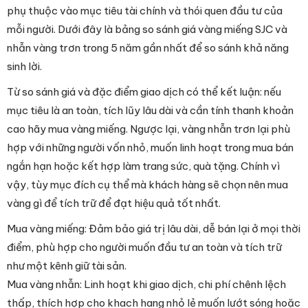
phụ thuộc vào mục tiêu tài chính và thói quen đầu tư của
mỗi người. Dưới đây là bảng so sánh giá vàng miếng SJC và
nhẫn vàng trơn trong 5 năm gần nhất để so sánh khả năng
sinh lời.
Từ so sánh giá và đặc điểm giao dịch có thể kết luận: nếu
mục tiêu là an toàn, tích lũy lâu dài và cần tính thanh khoản
cao hãy mua vàng miếng. Ngược lại, vàng nhẫn trơn lại phù
hợp với những người vốn nhỏ, muốn linh hoạt trong mua bán
ngắn hạn hoặc kết hợp làm trang sức, quà tặng. Chính vì
vậy, tùy mục đích cụ thể mà khách hàng sẽ chọn nên mua
vàng gì để tích trữ để đạt hiệu quả tốt nhất.
Mua vàng miếng: Đảm bảo giá trị lâu dài, dễ bán lại ở mọi thời
điểm, phù hợp cho người muốn đầu tư an toàn và tích trữ
như một kênh giữ tài sản.
Mua vàng nhẫn: Linh hoạt khi giao dịch, chi phí chênh lệch
thấp, thích hợp cho khach hang nhỏ lẻ muốn lướt sóng hoặc