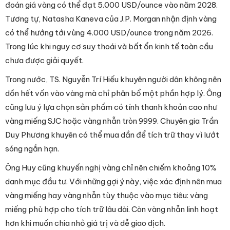
đoán giá vàng có thể đạt 5.000 USD/ounce vào năm 2028.
Tương tự, Natasha Kaneva của J.P. Morgan nhận định vàng
có thể hướng tới vùng 4.000 USD/ounce trong năm 2026.
Trong lúc khi nguy cơ suy thoái và bất ổn kinh tế toàn cầu
chưa được giải quyết.
Trong nước, TS. Nguyễn Trí Hiếu khuyên người dân không nên
dồn hết vốn vào vàng mà chỉ phân bổ một phần hợp lý. Ông
cũng lưu ý lựa chọn sản phẩm có tính thanh khoản cao như
vàng miếng SJC hoặc vàng nhẫn tròn 9999. Chuyên gia Trần
Duy Phương khuyên có thể mua dần để tích trữ thay vì lướt
sóng ngắn hạn.
Ông Huy cũng khuyến nghị vàng chỉ nên chiếm khoảng 10%
danh mục đầu tư. Với những gợi ý này, việc xác định nên mua
vàng miếng hay vàng nhẫn tùy thuộc vào mục tiêu: vàng
miếng phù hợp cho tích trữ lâu dài. Còn vàng nhẫn linh hoạt
hơn khi muốn chia nhỏ giá trị và dễ giao dịch.