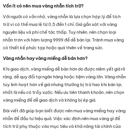
Vốn ít có nên mua vàng nhẫn tích trữ?
Với người có vốn nhỏ, vàng nhẫn là lựa chọn hợp lý để tích
trữ vì có thể mua lẻ từ 0,5 đến 1 chỉ. Giá gần sát với vàng
nguyên liệu và phí chế tác thấp. Tuy nhiên, nên chọn loại
nhẫn trơn với hàm lượng 9999 để dễ bán lại. Tránh mua vàng
có thiết kế phức tạp hoặc quá thiên về trang sức.
Vàng nhẫn hay vàng miếng dễ bán hơn?
Khi giao dịch, vàng miếng dễ bán hơn do được niêm yết giá rõ
ràng, dễ quy đổi tại ngân hàng hoặc tiệm vàng lớn. Vàng nhẫn
tuy linh hoạt hơn về giá nhưng thường bị trừ hao khi bán lại,
nhất là nếu có trầy xước. Nếu ưu tiên thanh khoản, nên chọn
vàng miếng để dễ giao dịch và không bị ép giá.
Bài viết đã giúp bạn biết được nên mua vàng miếng hay vàng
nhẫn để đầu tư hiệu quả. Việc xác định nên mua vàng gì để
tích trữ phụ thuộc vào mục tiêu và khả năng tài chính của