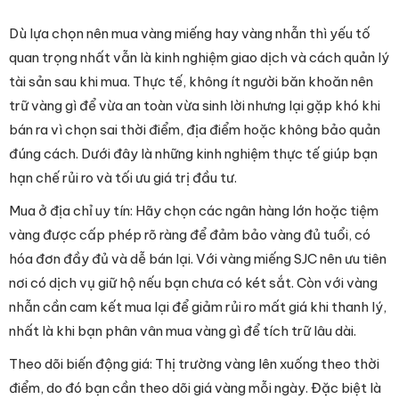
Dù lựa chọn nên mua vàng miếng hay vàng nhẫn thì yếu tố
quan trọng nhất vẫn là kinh nghiệm giao dịch và cách quản lý
tài sản sau khi mua. Thực tế, không ít người băn khoăn nên
trữ vàng gì để vừa an toàn vừa sinh lời nhưng lại gặp khó khi
bán ra vì chọn sai thời điểm, địa điểm hoặc không bảo quản
đúng cách. Dưới đây là những kinh nghiệm thực tế giúp bạn
hạn chế rủi ro và tối ưu giá trị đầu tư.
Mua ở địa chỉ uy tín: Hãy chọn các ngân hàng lớn hoặc tiệm
vàng được cấp phép rõ ràng để đảm bảo vàng đủ tuổi, có
hóa đơn đầy đủ và dễ bán lại. Với vàng miếng SJC nên ưu tiên
nơi có dịch vụ giữ hộ nếu bạn chưa có két sắt. Còn với vàng
nhẫn cần cam kết mua lại để giảm rủi ro mất giá khi thanh lý,
nhất là khi bạn phân vân mua vàng gì để tích trữ lâu dài.
Theo dõi biến động giá: Thị trường vàng lên xuống theo thời
điểm, do đó bạn cần theo dõi giá vàng mỗi ngày. Đặc biệt là