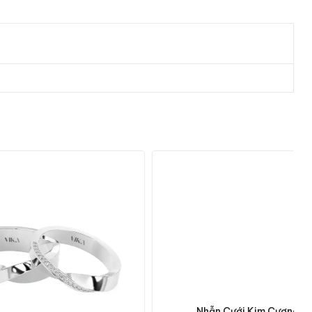
Nhẫn Cưới Kim Cương NC13