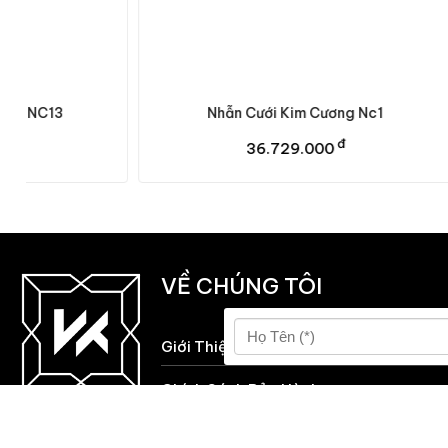
Nhẫn Cưới Kim Cương Nc1
Nhẫn
đ
36.729.000
VỀ CHÚNG TÔI
Giới Thiệu Về VIKA
Chính Sách Bảo Hành
Chính sách Thu Mua, Thu Đổi