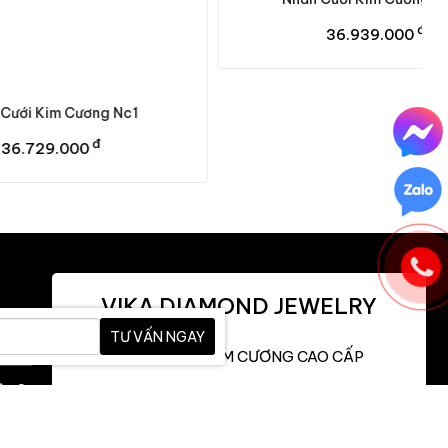
đ
36.939.000
 Nc1
VIKA DIAMOND JEWELRY
TƯ VẤN NGAY
TRANG SỨC KIM CƯƠNG CAO CẤP
n 3,