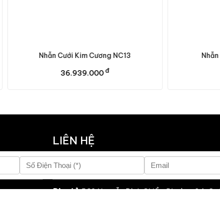
 Cưới Kim Cương NC13
Nhẫn Cưới Kim Cương
đ
đ
36.939.000
36.729.000
LIÊN HỆ
Hotline:
0886 221 889
Địa chỉ:
560 Nguyễn Đình Chiểu, Phường 04, Quậ
TP. Hồ Chí Minh