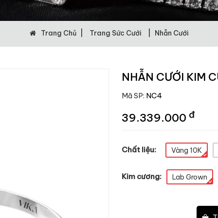
Trang Chủ
|
Trang Sức Cưới
|
Nhẫn Cưới
NHẪN CƯỚI KIM 
Mã SP:
NC4
đ
39.339.000
Chất liệu:
Vàng 10K
Kim cương:
Lab Grown
–
+
T