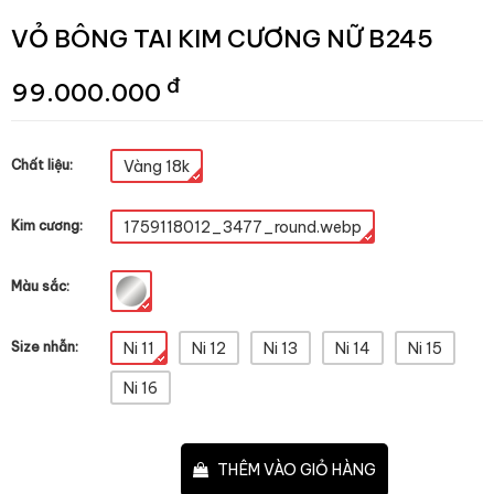
VỎ BÔNG TAI KIM CƯƠNG NỮ B245
đ
99.000.000
Chất liệu:
Vàng 18k
Kim cương:
1759118012_3477_round.webp
Màu sắc:
Size nhẫn:
Ni 11
Ni 12
Ni 13
Ni 14
Ni 15
Ni 16
–
+
THÊM VÀO GIỎ HÀNG