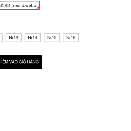
8298_round.webp
Ni 13
Ni 14
Ni 15
Ni 16
HÊM VÀO GIỎ HÀNG