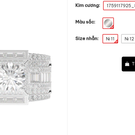
Kim cương:
1759117925_
Màu sắc:
Size nhẫn:
Ni 11
Ni 12
–
+
T