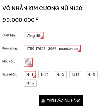
VỎ NHẪN KIM CƯƠNG NỮ N138
đ
99.000.000
Chất liệu:
Vàng 18k
Kim cương:
1759117623_3966_round.webp
Màu sắc:
Size nhẫn:
Ni 11
Ni 12
Ni 13
Ni 14
Ni 15
Ni 16
–
+
THÊM VÀO GIỎ HÀNG