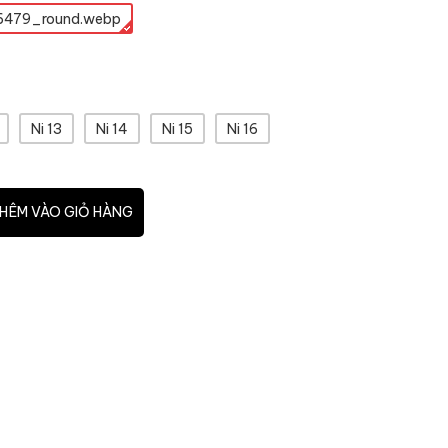
6479_round.webp
Ni 13
Ni 14
Ni 15
Ni 16
HÊM VÀO GIỎ HÀNG