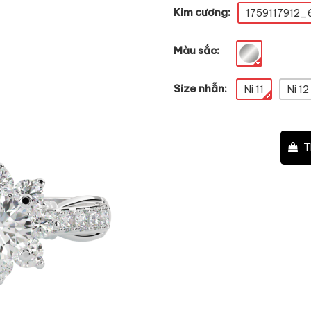
Kim cương:
1759117912_
Màu sắc:
Size nhẫn:
Ni 11
Ni 12
–
+
T