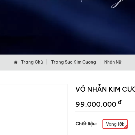
Trang Chủ
|
Trang Sức Kim Cương
|
Nhẫn Nữ
VỎ NHẪN KIM CƯ
đ
99.000.000
Chất liệu:
Vàng 18k