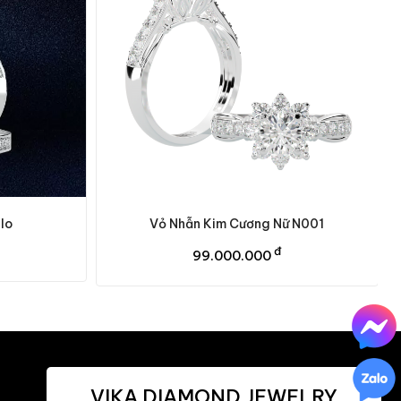
lo
Vỏ Nhẫn Kim Cương Nữ N001
đ
99.000.000
VIKA DIAMOND JEWELRY