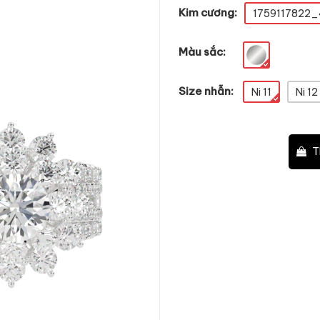
Kim cương:
1759117822_
Màu sắc:
Size nhẫn:
Ni 11
Ni 12
–
+
T