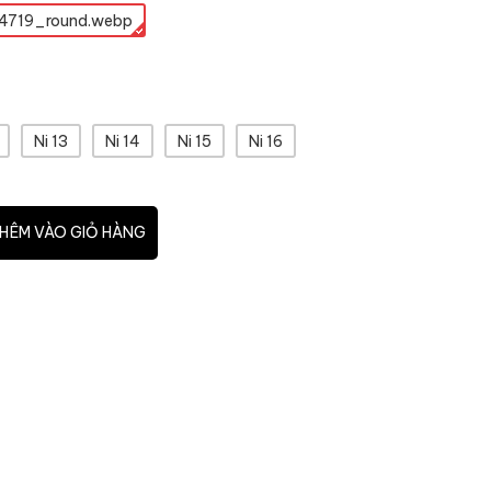
4719_round.webp
Ni 13
Ni 14
Ni 15
Ni 16
HÊM VÀO GIỎ HÀNG