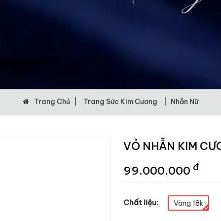
Trang Chủ
|
Trang Sức Kim Cương
|
Nhẫn Nữ
VỎ NHẪN KIM CƯ
đ
99.000.000
Chất liệu:
Vàng 18k